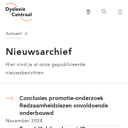
Dyslexie
Overslaan
Centraal
Lees voor
Zoeken
en
naar
de
Homepage
Actueel
inhoud
gaan
Nieuwsarchief
Hier vind je al onze gepubliceerde
nieuwsberichten.
Conclusies promotie-onderzoek
Redzaamheidslezen onvoldoende
onderbouwd
November 2024