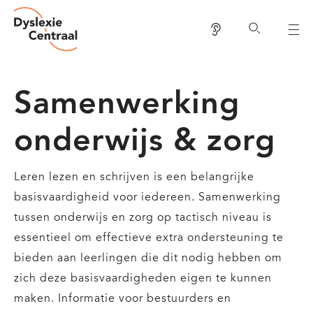
Dyslexie
Overslaan
Centraal
Lees voor
Zoeken
en
naar
de
Samenwerking
inhoud
gaan
onderwijs & zorg
Leren lezen en schrijven is een belangrijke
basisvaardigheid voor iedereen. Samenwerking
tussen onderwijs en zorg op tactisch niveau is
essentieel om effectieve extra ondersteuning te
bieden aan leerlingen die dit nodig hebben om
zich deze basisvaardigheden eigen te kunnen
maken. Informatie voor bestuurders en