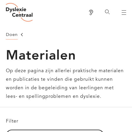
Dyslexie
Overslaan
Centraal
Lees voor
Zoeken
en
naar
de
Homepage
Doen
inhoud
gaan
Materialen
Op deze pagina zijn allerlei praktische materialen
en publicaties te vinden die gebruikt kunnen
worden in de begeleiding van leerlingen met
lees- en spellingproblemen en dyslexie.
Filter