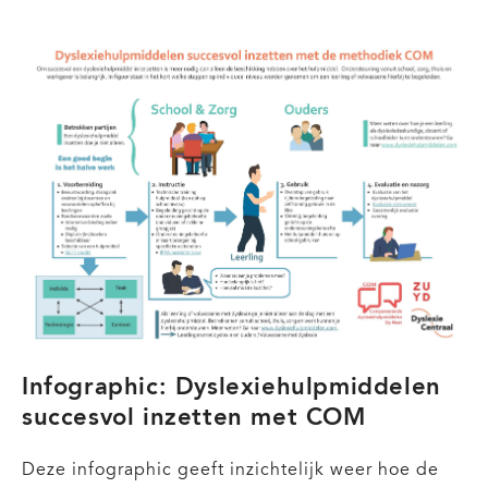
Praktijkkaarten
voor
docenten
in
het
vo
Infographic: Dyslexiehulpmiddelen
succesvol inzetten met COM
Deze infographic geeft inzichtelijk weer hoe de