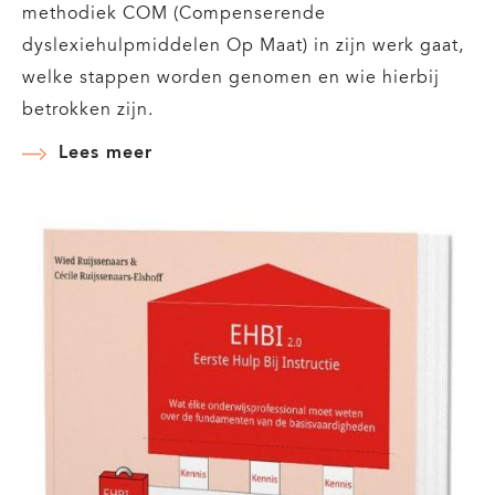
methodiek COM (Compenserende
dyslexiehulpmiddelen Op Maat) in zijn werk gaat,
welke stappen worden genomen en wie hierbij
betrokken zijn.
Lees meer
over
Infographic:
Dyslexiehulpmiddelen
succesvol
inzetten
met
COM