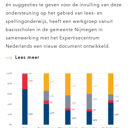
én suggesties te geven voor de invulling van deze
ondersteuning op het gebied van lees- en
spellingonderwijs, heeft een werkgroep vanuit
basisscholen in de gemeente Nijmegen in
samenwerking met het Expertisecentrum
Nederlands een nieuw document ontwikkeld.
Lees meer
over
Kwaliteitsdocument
voor
hulp
bij
invulling
basisondersteuning
lees-
en