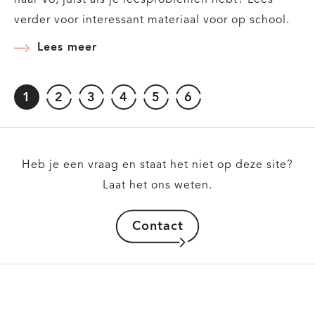
verder voor interessant materiaal voor op school.
Lees meer
over
Posteropdracht
1
2
3
4
5
6
leerlingen:
Huidige
Pagina
Pagina
Pagina
Pagina
Pagina
pagina
Succesvolle
schoolloopbaan
in
Heb je een vraag en staat het niet op deze site?
het
Laat het ons weten.
vo
Contact