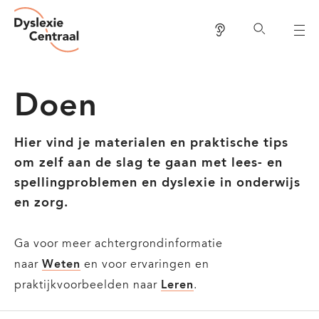
Dyslexie
Overslaan
Centraal
Lees voor
Zoeken
en
naar
de
Doen
inhoud
gaan
Hier vind je materialen en praktische tips
om zelf aan de slag te gaan met lees- en
spellingproblemen en dyslexie in onderwijs
en zorg.
Ga voor meer achtergrondinformatie
naar
Weten
en voor ervaringen en
praktijkvoorbeelden naar
Leren
.