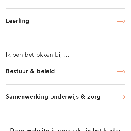
Ouder
Leerling
Leerling
Ik ben betrokken bij ...
Bestuur & beleid
Bestuur & beleid
Samenwerking onderwijs & zorg
Samenwerking onderwijs & zorg
Deze website is gemaakt in het kader