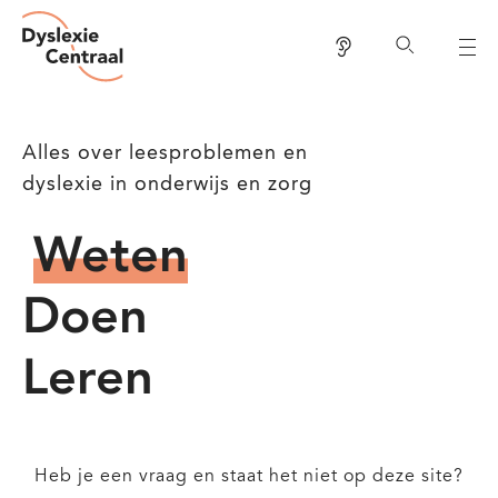
Dyslexie
Overslaan
Centraal
Lees voor
Zoeken
en
naar
de
Alles over leesproblemen en
inhoud
dyslexie in onderwijs en zorg
gaan
Meer
Weten
informatie
Meer
Doen
over:
informatie
Meer
Leren
over:
informatie
over:
Heb je een vraag en staat het niet op deze site?