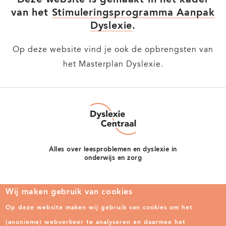
van het
Stimuleringsprogramma Aanpak
Dyslexie
.
Op deze website vind je ook de opbrengsten van
het Masterplan Dyslexie.
Dyslexie
Centraal
Alles over leesproblemen en dyslexie in
onderwijs en zorg
Nieuwsbrief
Actueel
FAQ
Contact
Wij maken gebruik van cookies
Op deze website maken wij gebruik van cookies om het
Over ons
Privacy
(anonieme) webverkeer te analyseren en daarmee het