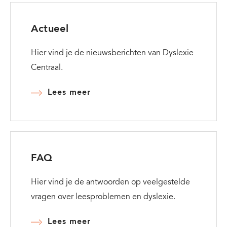
en
Actueel
Protocol
Ernstige
Hier vind je de nieuwsberichten van Dyslexie
Dyslexie
Centraal.
Lees meer
FAQ
Hier vind je de antwoorden op veelgestelde
vragen over leesproblemen en dyslexie.
Lees meer