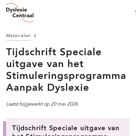
Dyslexie
Overslaan
Centraal
en
naar
de
Homepage
Doen
Materialen
inhoud
Tijdschrift Speciale
gaan
uitgave van het
Stimuleringsprogramma
Aanpak Dyslexie
Laatst bijgewerkt op
20 mei 2026
Tijdschrift Speciale uitgave van