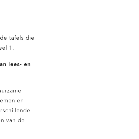
de tafels die
eel 1.
an lees- en
duurzame
blemen en
rschillende
en van de