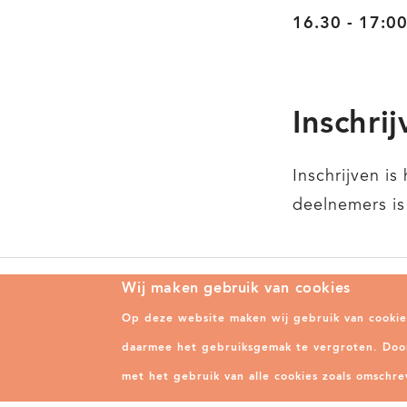
16.30 - 17:00
Inschri
Inschrijven is
deelnemers is
Wij maken gebruik van cookies
Alles over leesproblemen en dyslexie in
Dyslexie
onderwijs en zorg
Op deze website maken wij gebruik van cookie
Centraal
daarmee het gebruiksgemak te vergroten. Door 
met het gebruik van alle cookies zoals omschre