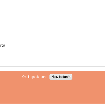
ntal
Ok, ik ga akkoord
Nee, bedankt
ueel
FAQ
Contact
Over ons
Privacy
LinkedI
© Dyslexie Centraal 2026