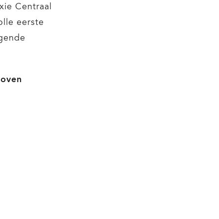
xie Centraal
olle eerste
lgende
hoven