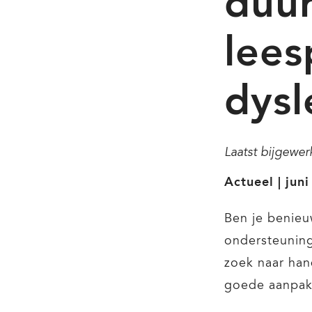
duu
lee
dysl
Laatst bijgewe
Actueel | jun
Ben je benieu
ondersteuning
zoek naar ha
goede aanpak 