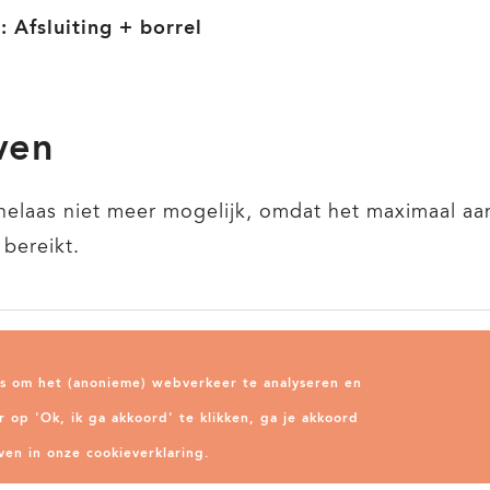
: Afsluiting + borrel
jven
 helaas niet meer mogelijk, omdat het maximaal aa
 bereikt.
Nieuwsbrief
Act
s om het (anonieme) webverkeer te analyseren en
op 'Ok, ik ga akkoord' te klikken, ga je akkoord
ven in onze cookieverklaring.