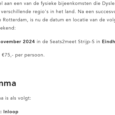
 aan een van de fysieke bijeenkomsten die Dysle
 verschillende regio's in het land. Na een succesv
n Rotterdam, is nu de datum en locatie van de vo
bekend:
november 2024
Eind
in de Seats2meet Strijp-S in
n €75,- per persoon.
amma
 is als volgt:
0
: Inloop