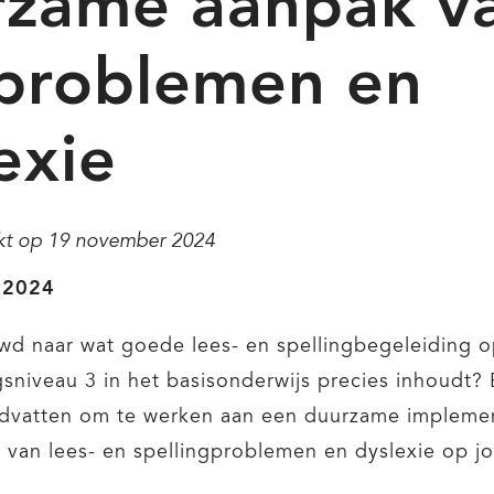
rzame aanpak v
sproblemen en
exie
rkt op
19 november 2024
i 2024
wd naar wat goede lees- en spellingbegeleiding 
sniveau 3 in het basisonderwijs precies inhoudt? 
ndvatten om te werken aan een duurzame implemen
van lees- en spellingproblemen en dyslexie op j