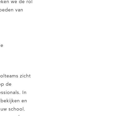
eken we de rol
moeden van
de
olteams zicht
op de
sionals. In
 bekijken en
 uw school.