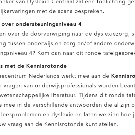
eker van Dyslexie Centraal zal een toelichting g
tijkervaringen met de scans bespreken.
n over ondersteuningsniveau 4
en over de doorverwijzing naar de dyslexiezorg,
ng tussen onderwijs en zorg en/of andere onder
ngsniveau 4? Kom dan naar dit ronde tafelgespre
s met de Kennisrotonde
Kennisr
isecentrum Nederlands werkt mee aan de
n vragen van onderwijsprofessionals worden bea
wetenschappelijke literatuur. Tijdens dit ronde ta
 mee in de verschillende antwoorden die al zijn 
 leesproblemen en dyslexie en laten we zien hoe j
w vraag aan de Kennisrotonde kunt stellen.