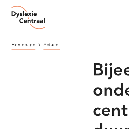
Overslaan
en
Dyslexie
Centraal
naar
de
inhoud
Homepage
Actueel
gaan
Bije
onde
cent