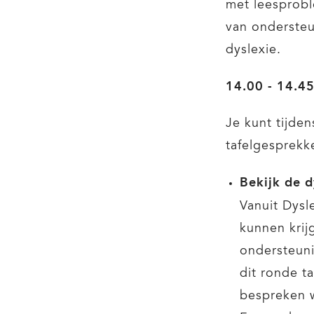
met leesprobl
van onderste
dyslexie.
14.00 - 14.45
Je kunt tijde
tafelgesprekk
Bekijk de d
Vanuit Dysl
kunnen krij
ondersteuni
dit ronde t
bespreken w