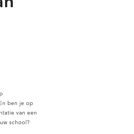
an
op
En ben je op
tatie van een
ouw school?