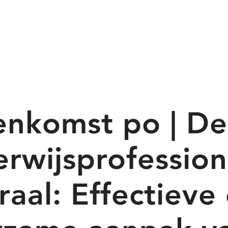
enkomst po | De
rwijsprofession
raal: Effectieve