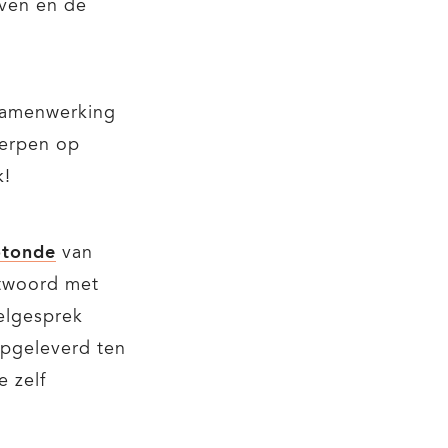
even en de
 samenwerking
werpen op
k!
otonde
van
ntwoord met
felgesprek
opgeleverd ten
e zelf