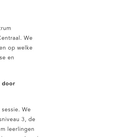
ntrum
Centraal. We
ien op welke
se en
' door
 sessie. We
sniveau 3, de
om leerlingen