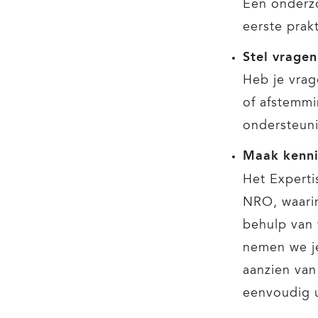
Een onderzo
eerste prak
Stel vrage
Heb je vrag
of afstemmi
ondersteuni
Maak kenni
Het Expert
NRO, waari
behulp van 
nemen we je
aanzien van
eenvoudig u