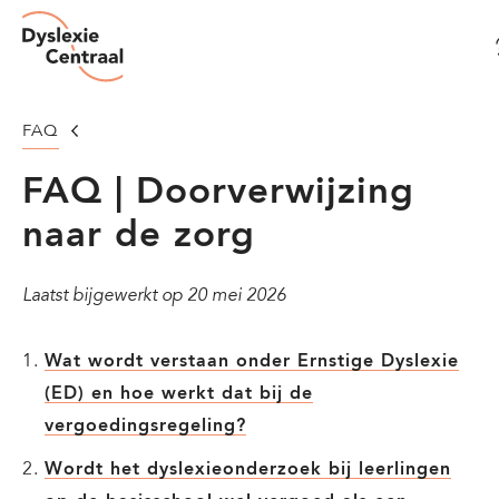
Dyslexie
Overslaan
Centraal
en
naar
de
Homepage
FAQ
inhoud
FAQ | Doorverwijzing
gaan
naar de zorg
Laatst bijgewerkt op
20 mei 2026
Wat wordt verstaan onder Ernstige Dyslexie
(ED) en hoe werkt dat bij de
vergoedingsregeling?
Wordt het dyslexieonderzoek bij leerlingen