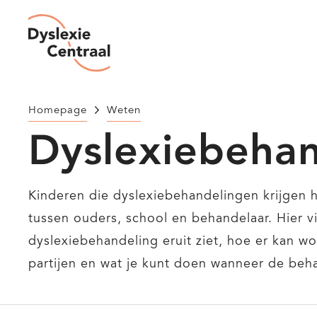
Overslaan
en
Dyslexie
Centraal
naar
de
inhoud
Homepage
Weten
gaan
Dyslexiebehan
Kinderen die dyslexiebehandelingen krijgen 
tussen ouders, school en behandelaar. Hier v
dyslexiebehandeling eruit ziet, hoe er kan 
partijen en wat je kunt doen wanneer de beh