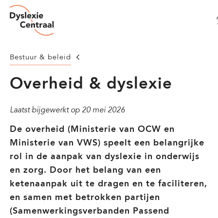
Dyslexie
Overslaan
Centraal
en
naar
de
Homepage
Bestuur & beleid
inhoud
Overheid & dyslexie
gaan
Laatst bijgewerkt op
20 mei 2026
De overheid (Ministerie van OCW en
Ministerie van VWS) speelt een belangrijke
rol in de aanpak van dyslexie in onderwijs
en zorg. Door het belang van een
ketenaanpak uit te dragen en te faciliteren,
en samen met betrokken partijen
(Samenwerkingsverbanden Passend