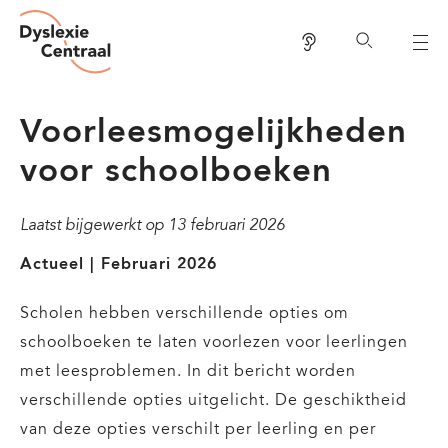
Dyslexie
Overslaan
Centraal
Lees voor
Zoeken
en
naar
de
Voorleesmogelijkheden
inhoud
voor schoolboeken
gaan
Laatst bijgewerkt op
13 februari 2026
Actueel | Februari 2026
Scholen hebben verschillende opties om
schoolboeken te laten voorlezen voor leerlingen
met leesproblemen. In dit bericht worden
verschillende opties uitgelicht. De geschiktheid
van deze opties verschilt per leerling en per